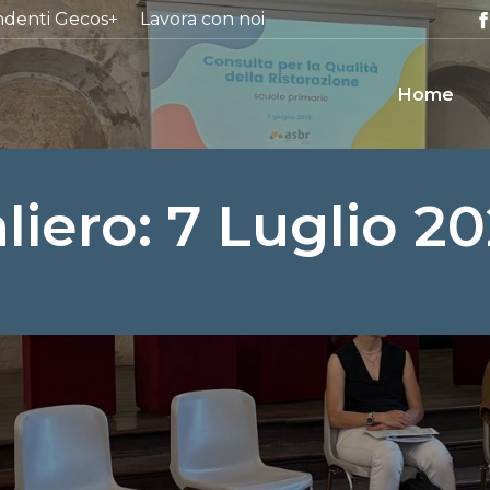
ndenti Gecos+
Lavora con noi
Home
liero:
7 Luglio 2