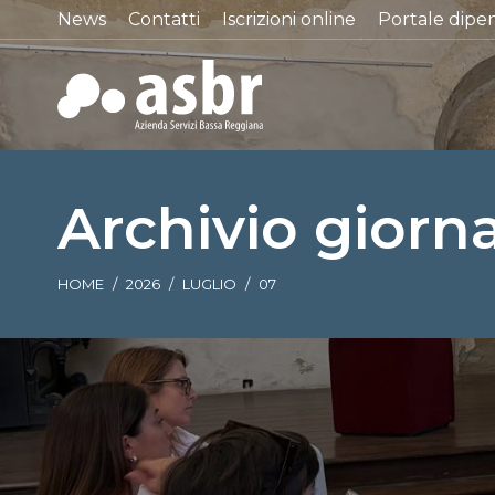
News
Contatti
Iscrizioni online
Portale dipe
Archivio giorna
Tu sei qui:
HOME
2026
LUGLIO
07