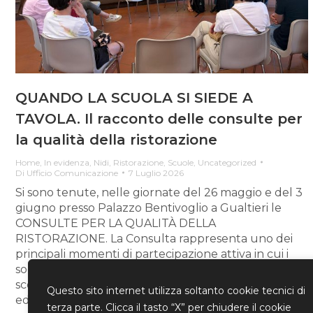
QUANDO LA SCUOLA SI SIEDE A
TAVOLA. Il racconto delle consulte per
la qualità della ristorazione
Home
,
In evidenza
,
Nidi
,
Ristorazione
,
Scuole
,
Uncategorized
Di
Ufficio Comunicazione
7 Luglio 2026
Si sono tenute, nelle giornate del 26 maggio e del 3
giugno presso Palazzo Bentivoglio a Gualtieri le
CONSULTE PER LA QUALITÀ DELLA
RISTORAZIONE. La Consulta rappresenta uno dei
principali momenti di partecipazione attiva in cui i
soggetti coinvolti nel servizio di ristorazione
scolastica si confrontano sulla gestione degli aspetti
Questo sito internet utilizza soltanto cookie tecnici di
educativi, culturali, sociali ed organizzativi…
terza parte. Clicca il tasto “X” per chiudere il cookie