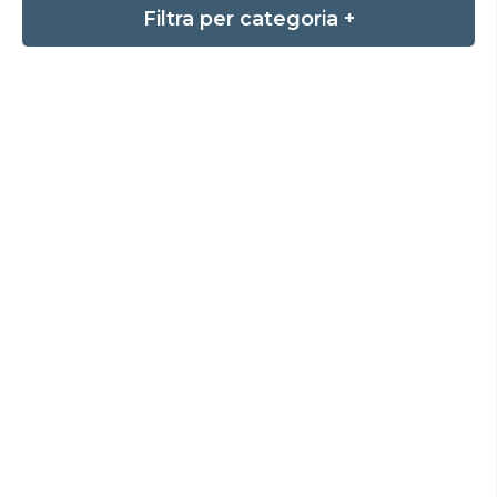
Filtra per categoria +
ISCRIZIONI SERVIZI INTEGRATIVI
Scuole Primarie e Secondarie a.s.
2026/27