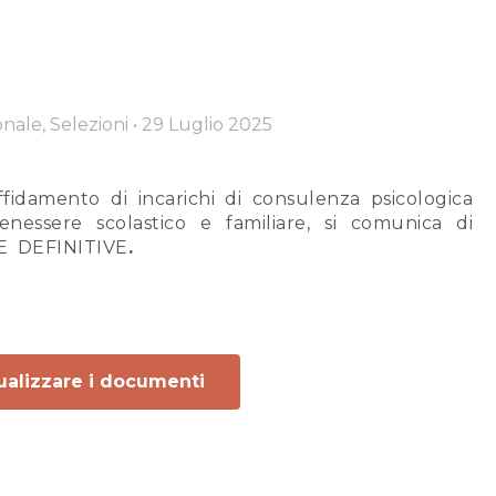
onale, Selezioni
•
29 Luglio 2025
affidamento di incarichi di consulenza psicologica
nessere scolastico e familiare, si comunica di
E DEFINITIVE
.
sualizzare i documenti