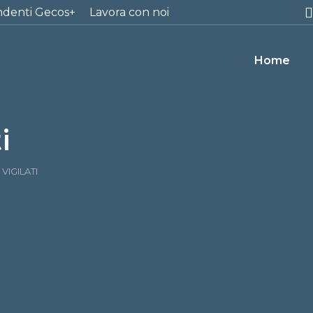
ndenti Gecos+
Lavora con noi
Home
i
 VIGILATI