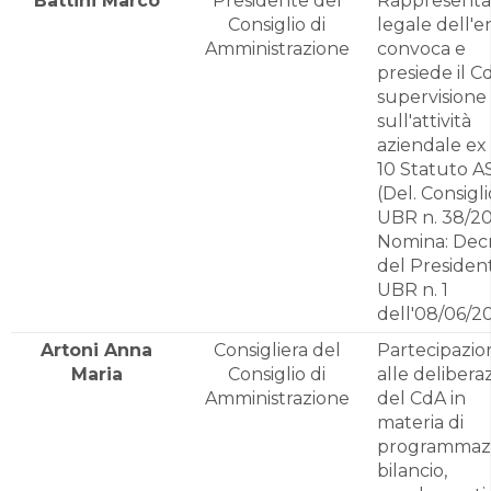
Battini Marco
Presidente del
Rappresent
Consiglio di
legale dell'e
Amministrazione
convoca e
presiede il C
supervisione
sull'attività
aziendale ex 
10 Statuto 
(Del. Consigli
UBR n. 38/20
Nomina: Dec
del Presiden
UBR n. 1
dell'08/06/2
Artoni Anna
Consigliera del
Partecipazio
Maria
Consiglio di
alle delibera
Amministrazione
del CdA in
materia di
programmazi
bilancio,