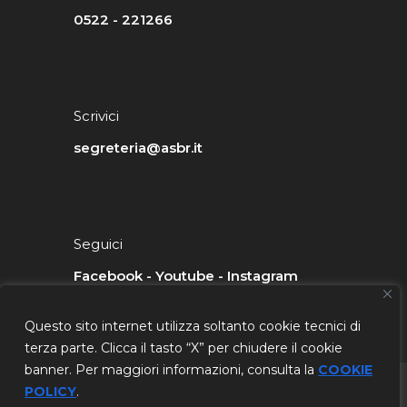
0522 - 221266
Scrivici
segreteria@asbr.it
Seguici
Facebook
-
Youtube
-
Instagram
Questo sito internet utilizza soltanto cookie tecnici di
terza parte. Clicca il tasto “X” per chiudere il cookie
banner. Per maggiori informazioni, consulta la
COOKIE
2026 © Copyright ASBR - Azienda Servizi Bassa Reggiana - P.IVA
POLICY
.
02491850356 - Tutti i diritti sono riservati. -
Privacy Policy
-
Cookie
Policy