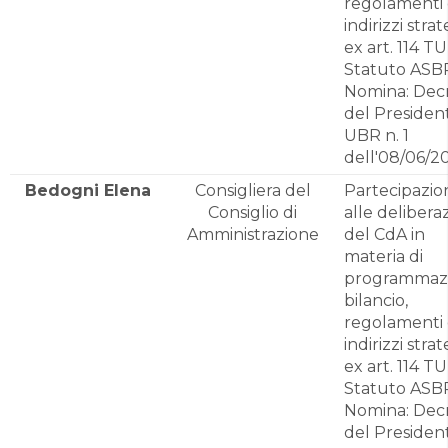
regolamenti
indirizzi strat
ex art. 114 T
Statuto ASB
Nomina: Dec
del Presiden
UBR n. 1
dell'08/06/2
Bedogni Elena
Consigliera del
Partecipazio
Consiglio di
alle delibera
Amministrazione
del CdA in
materia di
programmazi
bilancio,
regolamenti
indirizzi strat
ex art. 114 T
Statuto ASB
Nomina: Dec
del Presiden