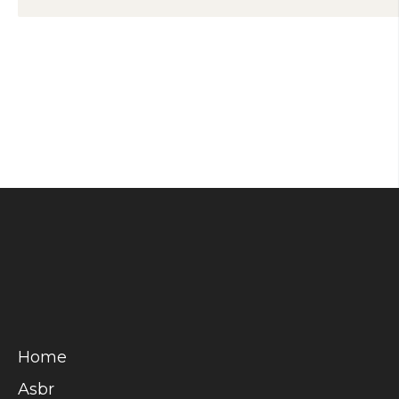
99,986%
Home
Asbr