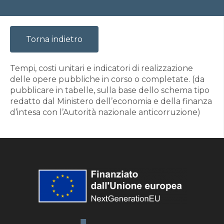
Torna indietro
Tempi, costi unitari e indicatori di realizzazione
delle opere pubbliche in corso o completate. (da
pubblicare in tabelle, sulla base dello schema tipo
redatto dal Ministero dell’economia e della finanza
d’intesa con l’Autorità nazionale anticorruzione)