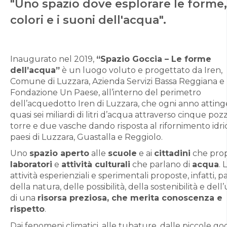
"Uno spazio dove esplorare le forme,
colori e i suoni dell'acqua".
Inaugurato nel 2019,
“Spazio Goccia – Le forme
dell’acqua”
è un luogo voluto e progettato da Iren,
Comune di Luzzara, Azienda Servizi Bassa Reggiana e
Fondazione Un Paese, all’interno del perimetro
dell’acquedotto Iren di Luzzara, che ogni anno atting
quasi sei miliardi di litri d’acqua attraverso cinque pozz
torre e due vasche dando risposta al rifornimento idri
paesi di Luzzara, Guastalla e Reggiolo.
Uno
spazio aperto
alle
scuole
e ai
cittadini
che pro
laboratori
e
attività culturali
che parlano di
acqua
. 
attività esperienziali e sperimentali proposte, infatti, p
della natura, delle possibilità, della sostenibilità e dell’
di una
risorsa preziosa, che merita conoscenza e
rispetto
.
Dai fenomeni climatici, alle tubature, dalle piccole go