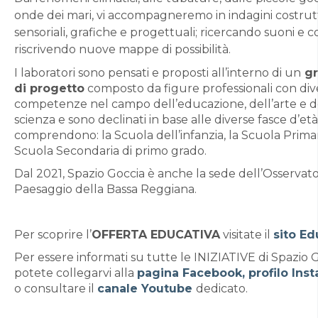
onde dei mari, vi accompagneremo in indagini costrutt
sensoriali, grafiche e progettuali; ricercando suoni e co
riscrivendo nuove mappe di possibilità.
I laboratori sono pensati e proposti all’interno di un
gr
di progetto
composto da figure professionali con div
competenze nel campo dell’educazione, dell’arte e d
scienza e sono declinati in base alle diverse fasce d’et
comprendono: la Scuola dell’infanzia, la Scuola Primar
Scuola Secondaria di primo grado.
Dal 2021, Spazio Goccia è anche la sede dell’Osservato
Paesaggio della Bassa Reggiana.
Per scoprire l’
OFFERTA EDUCATIVA
visitate il
sito Ed
Per essere informati su tutte le INIZIATIVE di Spazio G
potete collegarvi alla
pagina Facebook,
profilo Ins
o consultare il
canale Youtube
dedicato.