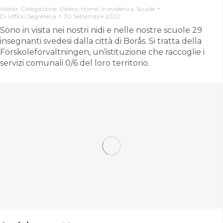
Atelier
,
Delegazione
,
Estero
,
Home
,
In evidenza
,
Scuole
Di
Ufficio Segreteria
30 Settembre 2022
Sono in visita nei nostri nidi e nelle nostre scuole 29
insegnanti svedesi dalla città di Borås. Si tratta della
Förskoleförvaltningen, un’istituzione che raccoglie i
servizi comunali 0/6 del loro territorio.