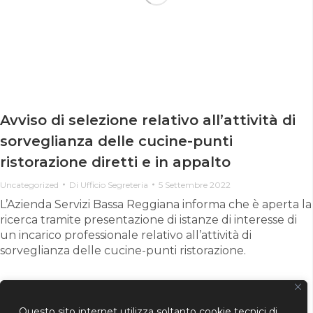
Avviso di selezione relativo all’attività di
sorveglianza delle cucine-punti
ristorazione diretti e in appalto
Uncategorized
Di
Ufficio Segreteria
5 Settembre 2022
L’Azienda Servizi Bassa Reggiana informa che è aperta la
ricerca tramite presentazione di istanze di interesse di
un incarico professionale relativo all’attività di
sorveglianza delle cucine-punti ristorazione.
Questo sito internet utilizza soltanto cookie tecnici di