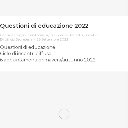
Questioni di educazione 2022
Centro famiglie
,
Genitorialità
,
In evidenza
,
Incontri
,
Sociale
Di
Ufficio Segreteria
26 Settembre 2022
Questioni di educazione
Ciclo di incontri diffuso
6 appuntamenti primavera/autunno 2022