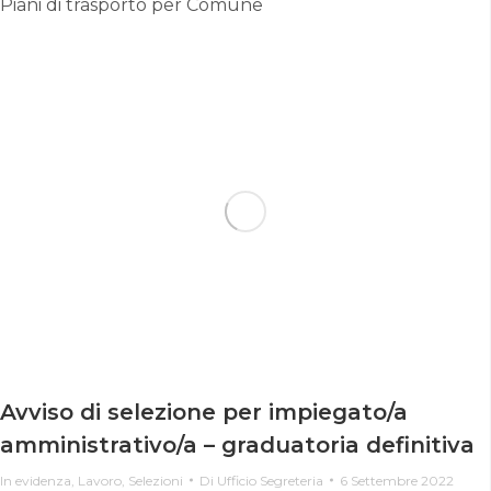
Piani di trasporto per Comune
Avviso di selezione per impiegato/a
amministrativo/a – graduatoria definitiva
In evidenza
,
Lavoro
,
Selezioni
Di
Ufficio Segreteria
6 Settembre 2022