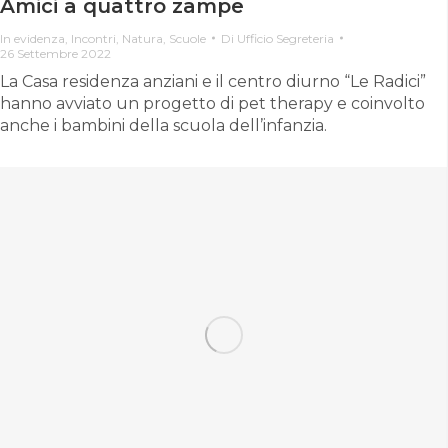
Amici a quattro zampe
In evidenza
,
Incontri
,
Natura
,
Scuole
Di
Ufficio Segreteria
26 Settembre 2022
La Casa residenza anziani e il centro diurno “Le Radici”
hanno avviato un progetto di pet therapy e coinvolto
anche i bambini della scuola dell’infanzia.