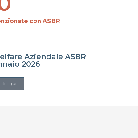
0
venzionate con ASBR
 Welfare Aziendale ASBR
nnaio 2026
 clic qui