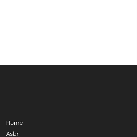
CAMBIAMENTO EFFETTO LOVE 10 APRILE…
Leggi l'articolo
Home
Asbr