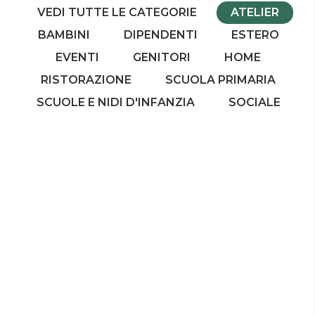
VEDI TUTTE LE CATEGORIE
ATELIER
BAMBINI
DIPENDENTI
ESTERO
EVENTI
GENITORI
HOME
RISTORAZIONE
SCUOLA PRIMARIA
SCUOLE E NIDI D'INFANZIA
SOCIALE
Spazio Goccia
Uno spazio aperto alle scuole e ai cittadini che propone